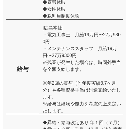
◆慶弔休暇
◆女性休暇
◆裁判員制度休暇
[広島本社]
・電気工事士 ⽉給19万円〜27万930
0円
・メンテナンススタッフ ⽉給19万
円〜27万9300円
※残業が発生した場合は、時間外手当
給与
を全額支給します。
※年2回の賞与（昨年度実績3.7ヶ月
分）や各種資格手当は別途支給いたし
ます。
※給与は経験や能力を考慮の上決定い
たします。
◆昇給・給与改定あり 年１回（７月）